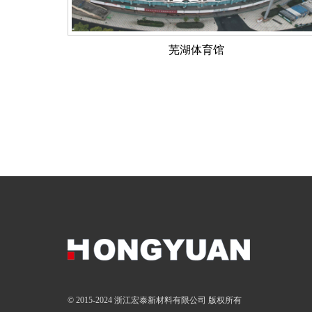
芜湖体育馆
© 2015-2024 浙江宏泰新材料有限公司 版权所有