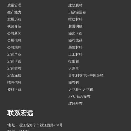
质量管理
建筑膜材
生产能力
刀刮涂层布
发展历程
喷绘材料
视频介绍
超透明膜
公司新闻
篷房卡条
会展信息
篷布成品
公司结构
装饰材料
宏远产业
土工材料
宏远卡条
投影布
宏远旗布
人造革
宏泰涂层
奥地利赛得乐中国经销
招聘信息
篷布包
资料下载
天花膜和天花布
PVC 贴合篷布
玻纤基布
联系宏远
地 址：浙江省海宁市钱江西路238号