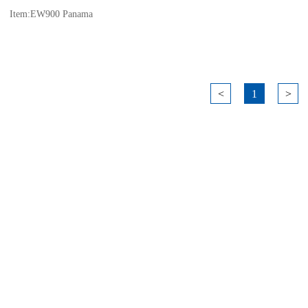
Item:EW900 Panama
<
1
>