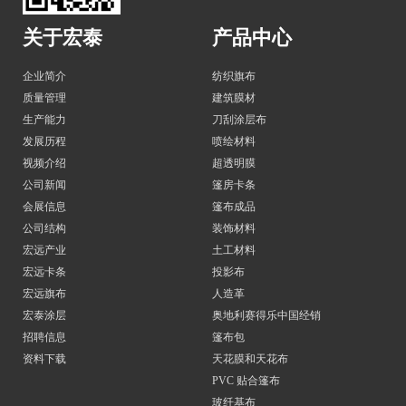
关于宏泰
产品中心
企业简介
纺织旗布
质量管理
建筑膜材
生产能力
刀刮涂层布
发展历程
喷绘材料
视频介绍
超透明膜
公司新闻
篷房卡条
会展信息
篷布成品
公司结构
装饰材料
宏远产业
土工材料
宏远卡条
投影布
宏远旗布
人造革
宏泰涂层
奥地利赛得乐中国经销
招聘信息
篷布包
资料下载
天花膜和天花布
PVC 贴合篷布
玻纤基布