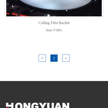
Celling Film Backlit
Item:V5001
<
1
>