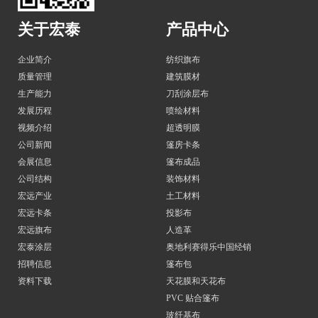
关于宏泰
产品中心
企业简介
纺织旗布
质量管理
建筑膜材
生产能力
刀刮涂层布
发展历程
喷绘材料
视频介绍
超透明膜
公司新闻
篷房卡条
会展信息
篷布成品
公司结构
装饰材料
宏远产业
土工材料
宏远卡条
投影布
宏远旗布
人造革
宏泰涂层
奥地利赛得乐中国经销
招聘信息
篷布包
资料下载
天花膜和天花布
PVC 贴合篷布
玻纤基布