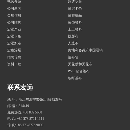
视频介绍
超透明膜
公司新闻
篷房卡条
会展信息
篷布成品
公司结构
装饰材料
宏远产业
土工材料
宏远卡条
投影布
宏远旗布
人造革
宏泰涂层
奥地利赛得乐中国经销
招聘信息
篷布包
资料下载
天花膜和天花布
PVC 贴合篷布
玻纤基布
联系宏远
地 址：浙江省海宁市钱江西路238号
邮 编：314419
免费热线: 400 809 5688
电 话: +86 573 8721 1111
传 真:+86 573 8776 9000