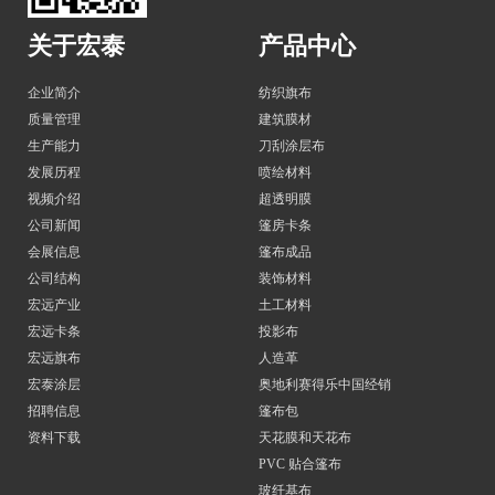
关于宏泰
产品中心
企业简介
纺织旗布
质量管理
建筑膜材
生产能力
刀刮涂层布
发展历程
喷绘材料
视频介绍
超透明膜
公司新闻
篷房卡条
会展信息
篷布成品
公司结构
装饰材料
宏远产业
土工材料
宏远卡条
投影布
宏远旗布
人造革
宏泰涂层
奥地利赛得乐中国经销
招聘信息
篷布包
资料下载
天花膜和天花布
PVC 贴合篷布
玻纤基布