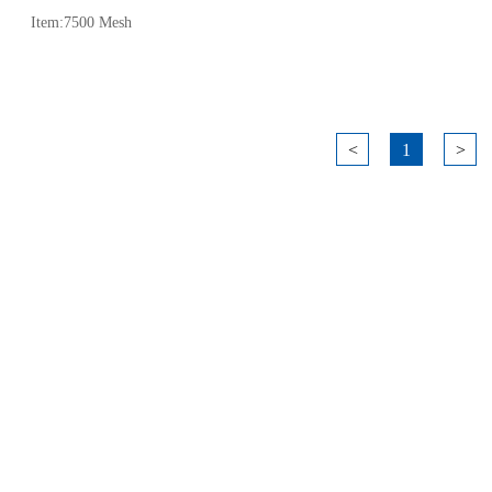
Item:7500 Mesh
<
1
>