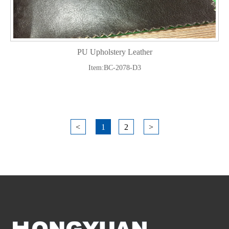
PU Upholstery Leather
Item:BC-2078-D3
<
1
2
>