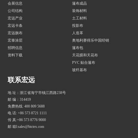
会展信息
篷布成品
公司结构
装饰材料
宏远产业
土工材料
宏远卡条
投影布
宏远旗布
人造革
宏泰涂层
奥地利赛得乐中国经销
招聘信息
篷布包
资料下载
天花膜和天花布
PVC 贴合篷布
玻纤基布
联系宏远
地 址：浙江省海宁市钱江西路238号
邮 编：314419
免费热线: 400 809 5688
电 话: +86 573 8721 1111
传 真:+86 573 8776 9000
邮 箱l:sales@htctex.com