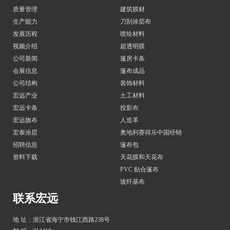
质量管理
建筑膜材
生产能力
刀刮涂层布
发展历程
喷绘材料
视频介绍
超透明膜
公司新闻
篷房卡条
会展信息
篷布成品
公司结构
装饰材料
宏远产业
土工材料
宏远卡条
投影布
宏远旗布
人造革
宏泰涂层
奥地利赛得乐中国经销
招聘信息
篷布包
资料下载
天花膜和天花布
PVC 贴合篷布
玻纤基布
联系宏远
地 址：浙江省海宁市钱江西路238号