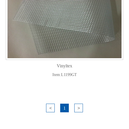
Vinyltex
Item:L1199GT
<
1
>