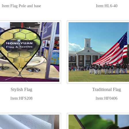
Item:Flag Pole and base
Item:HL6-40
Stylish Flag
Traditional Flag
Item:HFS208
Item:HF0406