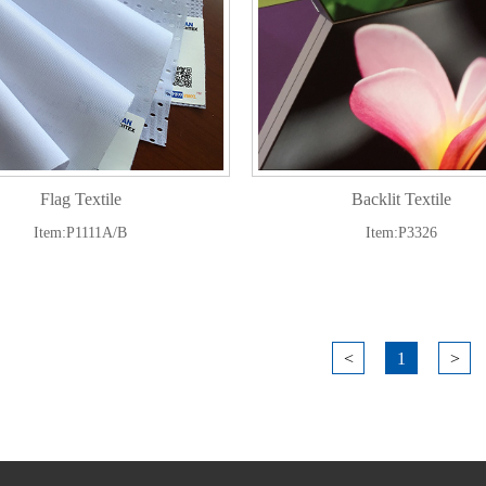
Flag Textile
Backlit Textile
Item:P1111A/B
Item:P3326
<
1
>