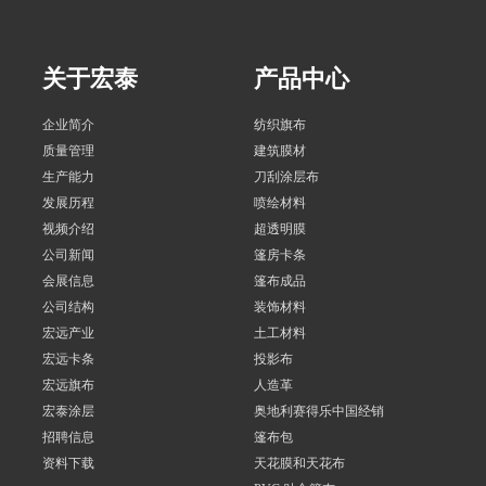
关于宏泰
产品中心
企业简介
纺织旗布
质量管理
建筑膜材
生产能力
刀刮涂层布
发展历程
喷绘材料
视频介绍
超透明膜
公司新闻
篷房卡条
会展信息
篷布成品
公司结构
装饰材料
宏远产业
土工材料
宏远卡条
投影布
宏远旗布
人造革
宏泰涂层
奥地利赛得乐中国经销
招聘信息
篷布包
资料下载
天花膜和天花布