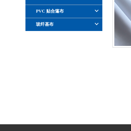
PVC 贴合篷布
玻纤基布