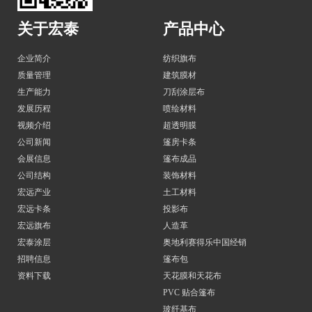
关于宏泰
产品中心
企业简介
纺织旗布
质量管理
建筑膜材
生产能力
刀刮涂层布
发展历程
喷绘材料
视频介绍
超透明膜
公司新闻
篷房卡条
会展信息
篷布成品
公司结构
装饰材料
宏远产业
土工材料
宏远卡条
投影布
宏远旗布
人造革
宏泰涂层
奥地利赛得乐中国经销
招聘信息
篷布包
资料下载
天花膜和天花布
PVC 贴合篷布
玻纤基布