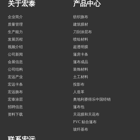
关于宏泰
产品中心
企业简介
纺织旗布
质量管理
建筑膜材
生产能力
刀刮涂层布
发展历程
喷绘材料
视频介绍
超透明膜
公司新闻
篷房卡条
会展信息
篷布成品
公司结构
装饰材料
宏远产业
土工材料
宏远卡条
投影布
宏远旗布
人造革
宏泰涂层
奥地利赛得乐中国经销
招聘信息
篷布包
资料下载
天花膜和天花布
PVC 贴合篷布
玻纤基布
联系宏远