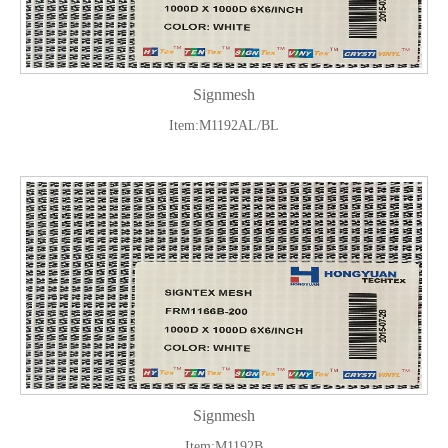
Signmesh
Item:M1192AL/BL
Signmesh
Item:M1192B