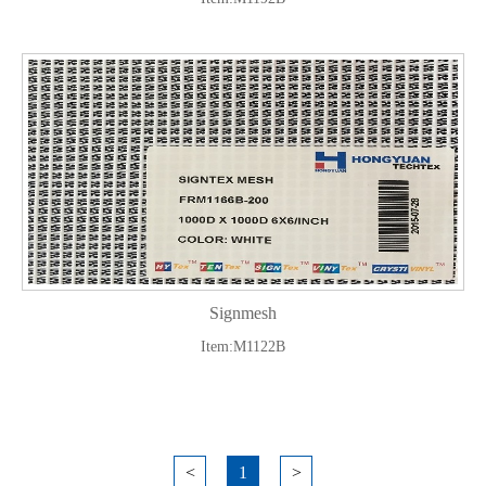
Signmesh
Item:M1122B
<
1
>