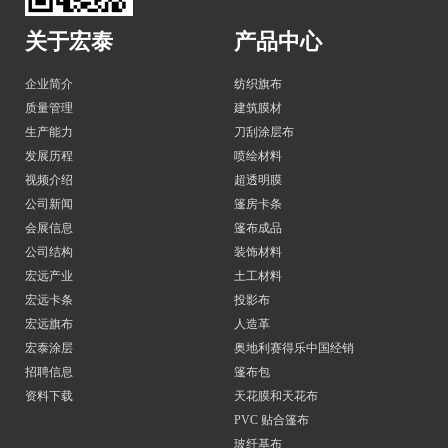
关于宏泰
产品中心
企业简介
纺织旗布
质量管理
建筑膜材
生产能力
刀刮涂层布
发展历程
喷绘材料
视频介绍
超透明膜
公司新闻
篷房卡条
会展信息
篷布成品
公司结构
装饰材料
宏远产业
土工材料
宏远卡条
投影布
宏远旗布
人造革
宏泰涂层
奥地利赛得乐中国经销
招聘信息
篷布包
资料下载
天花膜和天花布
PVC 贴合篷布
玻纤基布