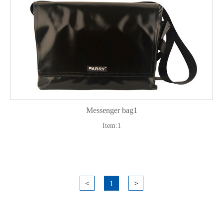
Messenger bag1
Item:1
<
1
>