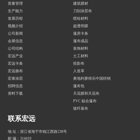
质量管理
建筑膜材
生产能力
刀刮涂层布
发展历程
喷绘材料
视频介绍
超透明膜
公司新闻
篷房卡条
会展信息
篷布成品
公司结构
装饰材料
宏远产业
土工材料
宏远卡条
投影布
宏远旗布
人造革
宏泰涂层
奥地利赛得乐中国经销
招聘信息
篷布包
资料下载
天花膜和天花布
PVC 贴合篷布
玻纤基布
联系宏远
地 址：浙江省海宁市钱江西路238号
邮 编：314419