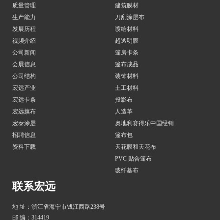
质量管理
建筑膜材
生产能力
刀刮涂层布
发展历程
喷绘材料
视频介绍
超透明膜
公司新闻
篷房卡条
会展信息
篷布成品
公司结构
装饰材料
宏远产业
土工材料
宏远卡条
投影布
宏远旗布
人造革
宏泰涂层
奥地利赛得乐中国经销
招聘信息
篷布包
资料下载
天花膜和天花布
PVC 贴合篷布
玻纤基布
联系宏远
地 址：浙江省海宁市钱江西路238号
邮 编：314419