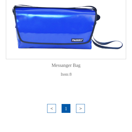
Messanger Bag
Item:8
<
1
>