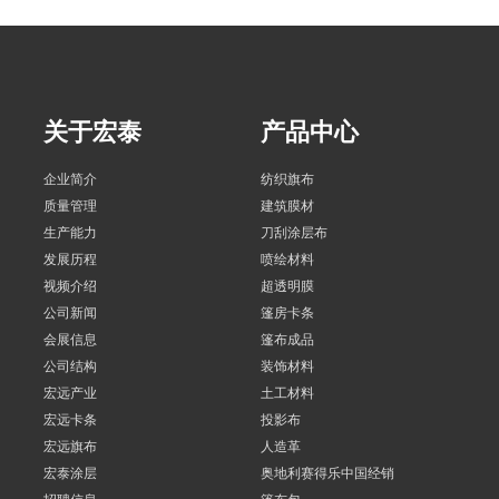
关于宏泰
产品中心
企业简介
纺织旗布
质量管理
建筑膜材
生产能力
刀刮涂层布
发展历程
喷绘材料
视频介绍
超透明膜
公司新闻
篷房卡条
会展信息
篷布成品
公司结构
装饰材料
宏远产业
土工材料
宏远卡条
投影布
宏远旗布
人造革
宏泰涂层
奥地利赛得乐中国经销