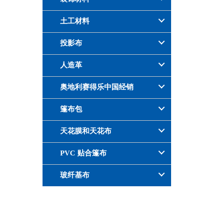
土工材料
投影布
人造革
奥地利赛得乐中国经销
篷布包
天花膜和天花布
PVC 贴合篷布
玻纤基布